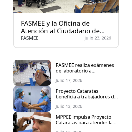
FASMEE y la Oficina de
Atención al Ciudadano de
MPPEE entregaron donación
FASMEE
Julio 23, 2026
de insumos y ayudas
técnicas al Hospital Infantil
J.M. de los Ríos
FASMEE realiza exámenes
de laboratorio a
trabajadores y beneficiarios
Julio 17, 2026
del SEN
Proyecto Cataratas
beneficia a trabajadores del
sector eléctrico en Lara y
Julio 13, 2026
Yaracuy
MPPEE impulsa Proyecto
Cataratas para atender la
salud visual de los